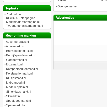
-
Overige merken
Toplinks
-
Zoekhulp.nl
Advertenties
-
Klikklik.nl - startpagina
-
Marktplaats.startpagina.nl
-
Tweedehands.startpagina.nl
Meer online markten
-
Adverteergratis.nl
-
Antiekmarkt.nl
-
Babyspullenmarkt.nl
-
Bedrijfspandenmarkt.nl
-
Campermarkt.nl
-
Ibizamarkt.nl
-
Kampeerspullenmarkt.nl
-
Kerstspullenmarkt.nl
-
Klusjesmarkt.nl
-
Mkbaanbod.nl
-
Modellenplein.nl
-
Sinterklaasmarkt.nl
-
Skimarkt.nl
-
Speelgoedmarkt.nl
-
Speurmarkt.be