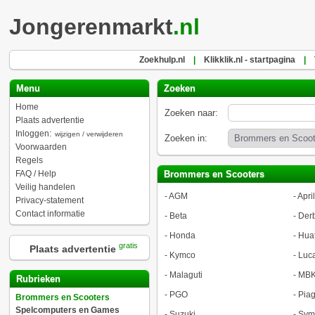
Jongerenmarkt
.nl
Zoekhulp.nl
|
Klikklik.nl - startpagina
|
Menu
Zoeken
Home
Zoeken naar:
Plaats advertentie
Inloggen:
wijzigen / verwijderen
Zoeken in:
Voorwaarden
Regels
FAQ / Help
Brommers en Scooters
Veilig handelen
-
AGM
-
April
Privacy-statement
Contact informatie
-
Beta
-
Derb
-
Honda
-
Hua
gratis
Plaats advertentie
-
Kymco
-
Luca
-
Malaguti
-
MB
Rubrieken
-
PGO
-
Piag
Brommers en Scooters
Spelcomputers en Games
-
Suzuki
-
Sym