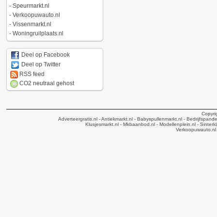
-
Speurmarkt.nl
-
Verkoopuwauto.nl
-
Vissenmarkt.nl
-
Woningruilplaats.nl
Deel op Facebook
Deel op Twitter
RSS feed
CO2 neutraal gehost
Copyri
Adverteergratis.nl
- Antiekmarkt.nl
- Babyspullenmarkt.nl
- Bedrijfspande
Klusjesmarkt.nl
- Mkbaanbod.nl
- Modellenplein.nl
- Sinterk
Verkoopuwauto.nl