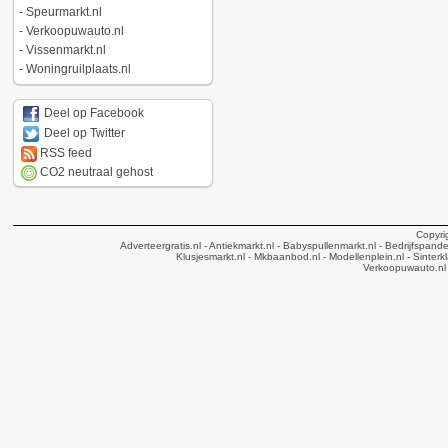
-
Speurmarkt.nl
-
Verkoopuwauto.nl
-
Vissenmarkt.nl
-
Woningruilplaats.nl
Deel op Facebook
Deel op Twitter
RSS feed
CO2 neutraal gehost
Copyri
Adverteergratis.nl
- Antiekmarkt.nl
- Babyspullenmarkt.nl
- Bedrijfspande
Klusjesmarkt.nl
- Mkbaanbod.nl
- Modellenplein.nl
- Sinterk
Verkoopuwauto.nl