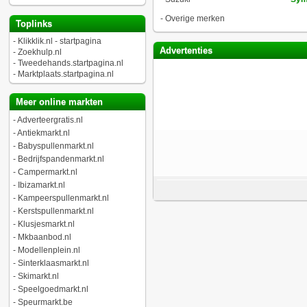
-
Overige merken
Toplinks
-
Klikklik.nl - startpagina
Advertenties
-
Zoekhulp.nl
-
Tweedehands.startpagina.nl
-
Marktplaats.startpagina.nl
Meer online markten
-
Adverteergratis.nl
-
Antiekmarkt.nl
-
Babyspullenmarkt.nl
-
Bedrijfspandenmarkt.nl
-
Campermarkt.nl
-
Ibizamarkt.nl
-
Kampeerspullenmarkt.nl
-
Kerstspullenmarkt.nl
-
Klusjesmarkt.nl
-
Mkbaanbod.nl
-
Modellenplein.nl
-
Sinterklaasmarkt.nl
-
Skimarkt.nl
-
Speelgoedmarkt.nl
-
Speurmarkt.be