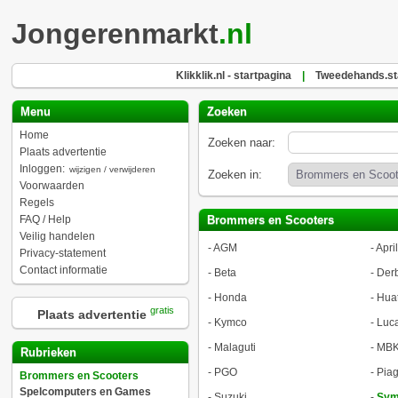
Jongerenmarkt
.nl
Klikklik.nl - startpagina
|
Tweedehands.sta
Menu
Zoeken
Home
Zoeken naar:
Plaats advertentie
Inloggen:
wijzigen / verwijderen
Zoeken in:
Voorwaarden
Regels
FAQ / Help
Brommers en Scooters
Veilig handelen
-
AGM
-
April
Privacy-statement
Contact informatie
-
Beta
-
Derb
-
Honda
-
Hua
gratis
Plaats advertentie
-
Kymco
-
Luca
-
Malaguti
-
MB
Rubrieken
-
PGO
-
Piag
Brommers en Scooters
Spelcomputers en Games
-
Suzuki
-
Sy