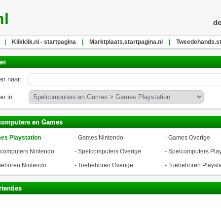
nl
de
|
Klikklik.nl - startpagina
|
Marktplaats.startpagina.nl
|
Tweedehands.st
en
n naar:
n in:
computers en Games
s Playstation
-
Games Nintendo
-
Games Overige
computers Nintendo
-
Spelcomputers Overige
-
Spelcomputers Play
ehoren Nintendo
-
Toebehoren Overige
-
Toebehoren Playsta
tenties