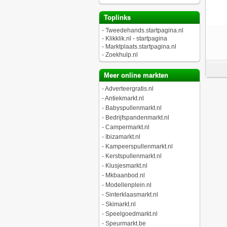
Toplinks
-
Tweedehands.startpagina.nl
-
Klikklik.nl - startpagina
-
Marktplaats.startpagina.nl
-
Zoekhulp.nl
Meer online markten
-
Adverteergratis.nl
-
Antiekmarkt.nl
-
Babyspullenmarkt.nl
-
Bedrijfspandenmarkt.nl
-
Campermarkt.nl
-
Ibizamarkt.nl
-
Kampeerspullenmarkt.nl
-
Kerstspullenmarkt.nl
-
Klusjesmarkt.nl
-
Mkbaanbod.nl
-
Modellenplein.nl
-
Sinterklaasmarkt.nl
-
Skimarkt.nl
-
Speelgoedmarkt.nl
-
Speurmarkt.be