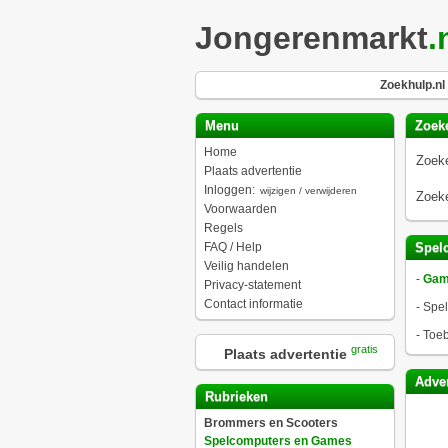
Jongerenmarkt
.
Zoekhulp.nl
Menu
Zoek
Home
Zoeke
Plaats advertentie
Inloggen:
wijzigen / verwijderen
Zoeke
Voorwaarden
Regels
FAQ / Help
Spel
Veilig handelen
-
Game
Privacy-statement
Contact informatie
-
Spel
-
Toeb
gratis
Plaats advertentie
Adver
Rubrieken
Brommers en Scooters
Spelcomputers en Games